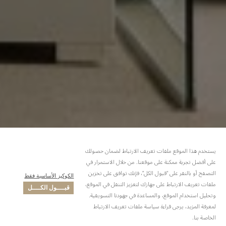
يستخدم هذا الموقع ملفات تعريف الارتباط لضمان حصولك
على أفضل تجربة ممكنة على موقعنا. من خلال الاستمرار في
التصفح أو بالنقر على “قبول الكل”، فإنك توافق على تخزين
الكوكيز الأساسية فقط
ملفات تعريف الارتباط على جهازك لتعزيز التنقل في الموقع،
قبــــول الكــــل
وتحليل استخدام الموقع، والمساعدة في جهودنا التسويقية.
لمعرفة المزيد، يرجى قراءة سياسة ملفات تعريف الارتباط
الخاصة بنا.