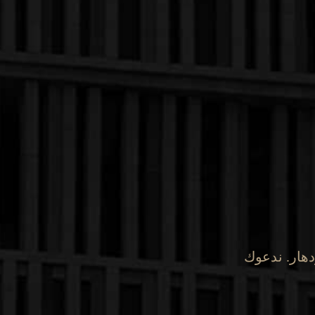
دهار. ندعوك