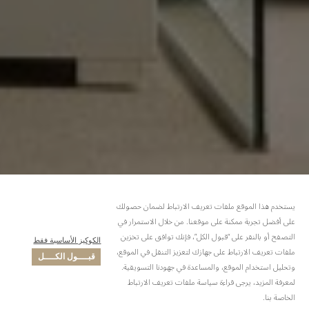
يستخدم هذا الموقع ملفات تعريف الارتباط لضمان حصولك
على أفضل تجربة ممكنة على موقعنا. من خلال الاستمرار في
التصفح أو بالنقر على “قبول الكل”، فإنك توافق على تخزين
الكوكيز الأساسية فقط
ملفات تعريف الارتباط على جهازك لتعزيز التنقل في الموقع،
قبــــول الكــــل
وتحليل استخدام الموقع، والمساعدة في جهودنا التسويقية.
لمعرفة المزيد، يرجى قراءة سياسة ملفات تعريف الارتباط
الخاصة بنا.